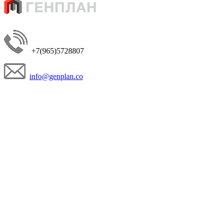
+7(965)5728807
info@genplan.co