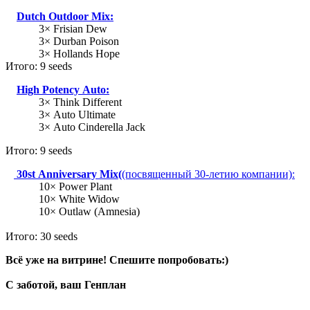
Dutch Outdoor Mix:
3× Frisian Dew
3× Durban Poison
3× Hollands Hope
Итого: 9 seeds
High Potency Auto:
3× Think Different
3× Auto Ultimate
3× Auto Cinderella Jack
Итого: 9 seeds
30st Anniversary Mix(
(посвященный 30-летию компании):
10× Power Plant
10× White Widow
10× Outlaw (Amnesia)
Итого: 30 seeds
Всё уже на витрине! Спешите попробовать:)
С заботой, ваш Генплан