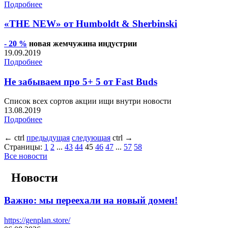
Подробнее
«THE NEW» от Humboldt & Sherbinski
- 20 %
новая жемчужина индустрии
19.09.2019
Подробнее
Не забываем про 5+ 5 от Fast Buds
Список всех сортов акции ищи внутри новости
13.08.2019
Подробнее
←
ctrl
предыдущая
следующая
ctrl
→
Страницы:
1
2
...
43
44
45
46
47
...
57
58
Все новости
Новости
Важно: мы переехали на новый домен!
https://genplan.store/